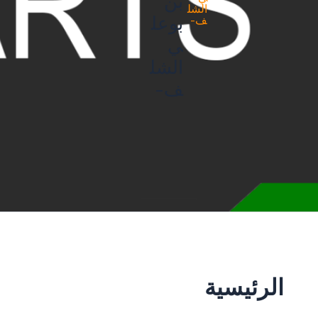
بن
بوعل
ي
الشل
ف-
الرئيسية