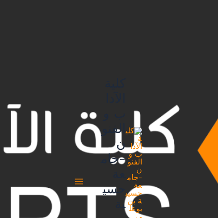
خطي
لى
لمحتوى
كلية
الآدا
ب و
الفنو
ن
-جام
عة
حسي
بة