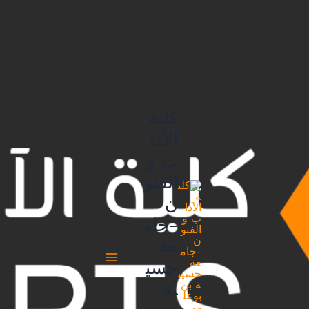
خطي
لى
لمحتوى
كلية
الآدا
ب و
الفنو
ن
-جام
عة
حسي
بة