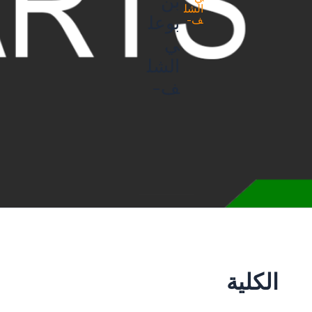
بن
بوعل
ي
الشل
ف-
الكلية