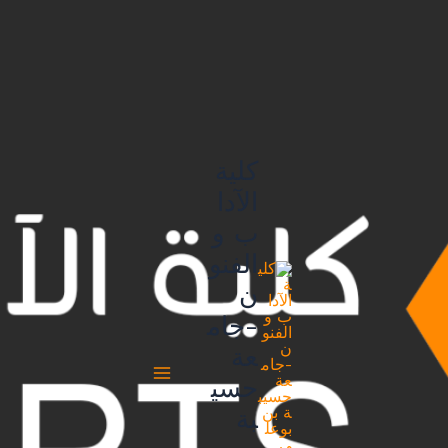
خطي
لى
لمحتوى
كلية
الآدا
ب و
الفنو
ن
-جام
عة
حسي
بة